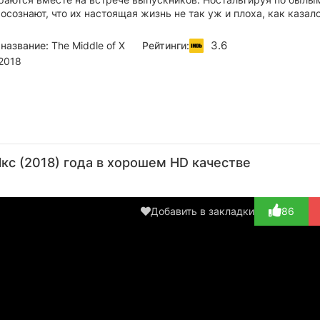
осознают, что их настоящая жизнь не так уж и плоха, как казал
3.6
название:
The Middle of X
Рейтинги:
2018
Джейсон
Бри
Никки
Джош
С
Грей-
Блэр
Уилан
Кук
Хан
с (2018) года в хорошем HD качестве
Стенфорд
Актёр
Актёр
Актёр
А
Актёр
(Sam
(Emily
(Casey
(
(Dick
Clarke)
Prescott)
Foster)
E
Добавить в закладки
86
Derwin)