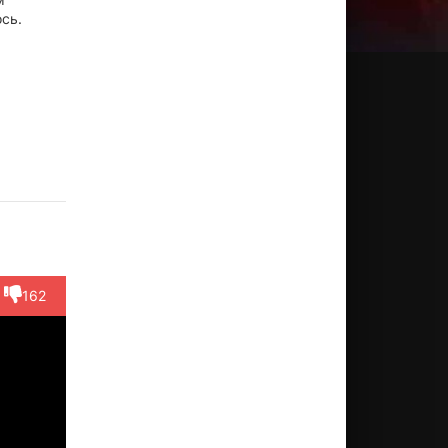
ось.
эмми
Тина
Колин
Бенджамин
Крис
ратти
Паркер
Эглсфилд
Кинг
Кис
ктёр
Актёр
Актёр
Актёр
Актёр
Young
(Vanessa
(Mack
(Carter Camply)
(The Stiff)
mily)
Camply)
Prescott)
162