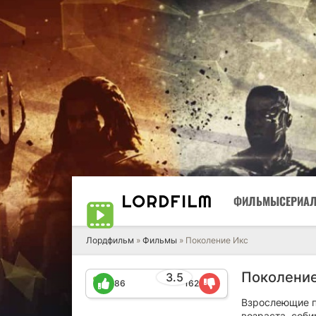
LORD
FILM
ФИЛЬМЫ
СЕРИА
Лордфильм
»
Фильмы
» Поколение Икс
Поколение
3.5
86
162
Взрослеющие п
возраста, соб