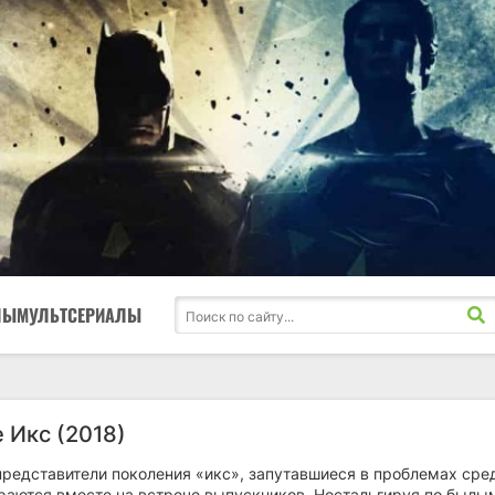
ЛЫ
МУЛЬТСЕРИАЛЫ
 Икс (2018)
редставители поколения «икс», запутавшиеся в проблемах сре
ираются вместе на встрече выпускников. Ностальгируя по былы