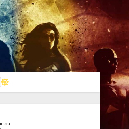
днего
м