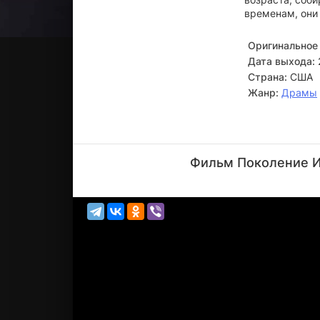
временам, они 
Оригинальное 
Дата выхода:
Страна:
США
Жанр:
Драмы
Ронни
Джин
Фильм Поколение Ик
Блевинс
Актёр
(Marty
Bond)