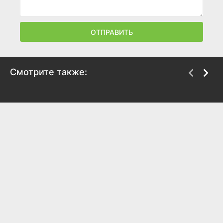
ОТПРАВИТЬ
Смотрите также:
Аньелли. Жизнь
Метамфетаминовый
президента
шторм
2017
2017
7.7
7.5
6.3
6.6