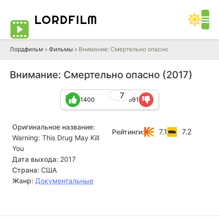
LORD
FILM
Лордфильм
»
Фильмы
» Внимание: Смертельно опасно
Внимание: Смертельно опасно (2017)
7
1400
591
Оригинальное название:
7.1
7.2
Рейтинги:
Warning: This Drug May Kill
You
Дата выхода:
2017
Страна:
США
Жанр:
Документальные
Перри Пельтц