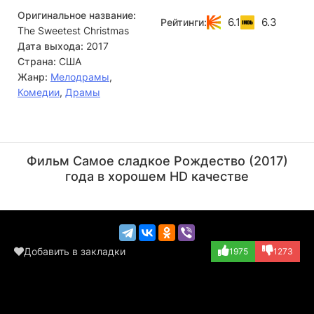
Оригинальное название:
6.1
6.3
Рейтинги:
The Sweetest Christmas
Дата выхода:
2017
Страна:
США
Жанр:
Мелодрамы
,
Комедии
,
Драмы
Лэйси Шабер
Бренда Кричлоу
Актёр
Актёр
Фильм Самое сладкое Рождество (2017)
(Kylie Watson)
(Judge Linda)
года в хорошем HD качестве
Добавить в закладки
1975
1273