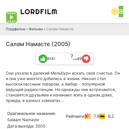
LORD
FILM
Лордфильм
»
Фильмы
» Салам Намасте
Салам Намасте (2005)
7
8141
3489
Они уехали в далекий Мельбурн искать свое счастье. Он
и она уже многого добились в жизни. Никхил стал
высококлассным поваром, а Амбар - популярной
ведущей радиостанции. Но однажды они встречаются,
становятся друзьями и начинают жить в одном доме,
правда, в разных комнатах...
Оригинальное название:
7.9
6.2
Рейтинги:
Salaam Namaste
Дата выхода:
2005