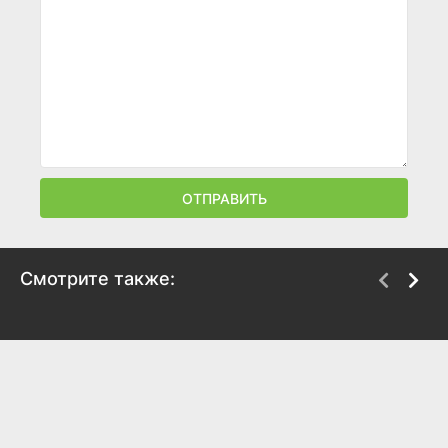
ОТПРАВИТЬ
Смотрите также:
Банти и Бабли
Ом Шанти Ом
2005
2007
7.7
6.3
8.1
6.8