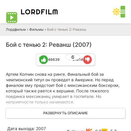
LORD
FILM
Лордфильм
»
Фильмы
» Бой с тенью 2: Реванш
Бой с тенью 2: Реванш (2007)
6
46639
31614
Артем Колчин снова на ринге. Финальный бой за
чемпионский титул он проведет в Америке. Но перед
финалом ему предстоит бой с мексиканским боксером,
который также рвется к вершине. После тяжелого
поединка мексиканец умирает в госпитале. Но
неприятности только начинаются.
Артему сообщают, что он забил на ринге приемного сына
РАЗВЕРНУТЬ ОПИСАНИЕ
мексиканского наркобарона, который вынес суровый
приговор: кровь Вики за кровь погибшего сына. На свете
Дата выхода:
2007
есть только один человек, который может помочь