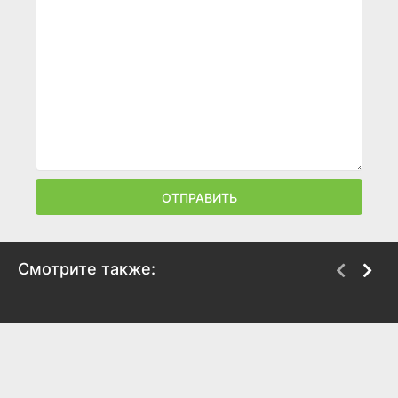
ОТПРАВИТЬ
Смотрите также:
Бой с тенью
Бой с тенью 3D:
Последний раунд
2005
2011
6.6
5.8
6.4
5.6