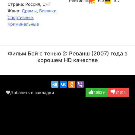
6.3
5.7
Рейтинги:
Страна:
Россия, СНГ
Колчину выпутаться из опасной переделки, и он -
заклятый враг Артема…
Жанр:
Драмы
,
Боевики
,
Спортивные
,
Криминальные
Михаил Горевой
Наталья Батрак
Актёр
Актёр
Фильм Бой с тенью 2: Реванш (2007) года в
(Майкл Базз)
(цветочница)
хорошем HD качестве
Добавить в закладки
46639
31614