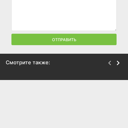
ОТПРАВИТЬ
Смотрите также:
Черные паруса
Падение Трои
2014
2018
7.7
8.2
2.5
4.1