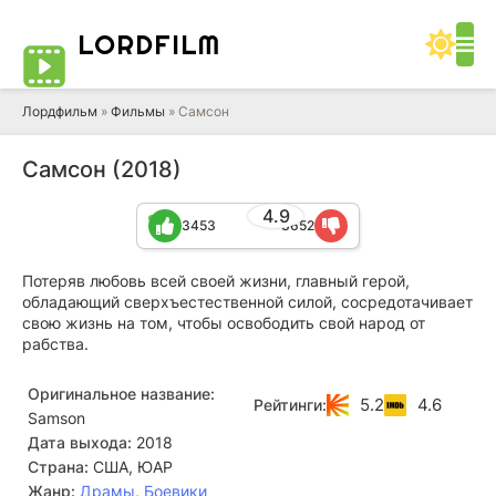
LORD
FILM
Лордфильм
»
Фильмы
» Самсон
Самсон (2018)
4.9
3453
3652
Потеряв любовь всей своей жизни, главный герой,
обладающий сверхъестественной силой, сосредотачивает
свою жизнь на том, чтобы освободить свой народ от
рабства.
Оригинальное название:
5.2
4.6
Рейтинги:
Samson
Дата выхода:
2018
Страна:
США, ЮАР
Жанр:
Драмы
,
Боевики