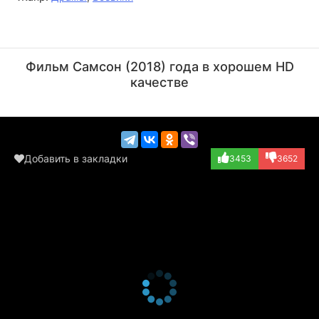
Билли Зейн
Рутгер Хауэр
Актёр
Актёр
Фильм Самсон (2018) года в хорошем HD
(King Balek)
(Manoah)
качестве
Добавить в закладки
3453
3652