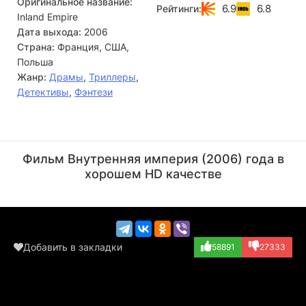
Оригинальное название:
6.9
6.8
Рейтинги:
Inland Empire
Дата выхода:
2006
Страна:
Франция, США,
Польша
Жанр:
Драмы
,
Триллеры
,
Детективы
,
Фэнтези
Уильям Х. Мэйси
Гарри Дин Стэнтон
Актёр
Актёр
Фильм Внутренняя империя (2006) года в
(Announcer)
(Freddie Howard)
хорошем HD качестве
Добавить в закладки
58891
27333