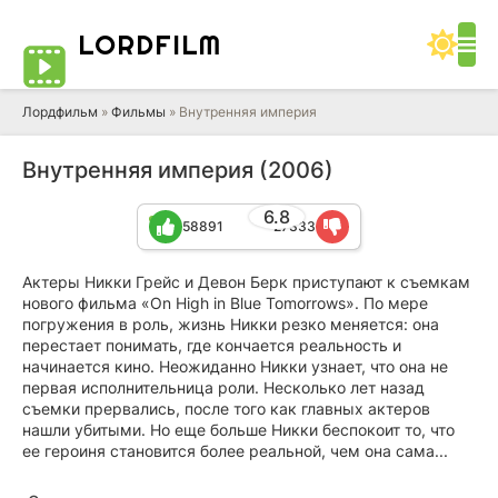
LORD
FILM
Лордфильм
»
Фильмы
» Внутренняя империя
Внутренняя империя (2006)
6.8
58891
27333
Актеры Никки Грейс и Девон Берк приступают к съемкам
нового фильма «On High in Blue Tomorrows». По мере
погружения в роль, жизнь Никки резко меняется: она
перестает понимать, где кончается реальность и
начинается кино. Неожиданно Никки узнает, что она не
первая исполнительница роли. Несколько лет назад
съемки прервались, после того как главных актеров
нашли убитыми. Но еще больше Никки беспокоит то, что
ее героиня становится более реальной, чем она сама...