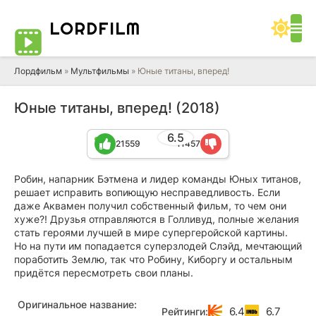
LORD
FILM
Лордфильм
»
Мультфильмы
» Юные титаны, вперед!
Юные титаны, вперед! (2018)
6.5
21559
11457
Робин, напарник Бэтмена и лидер команды Юных титанов,
решает исправить вопиющую несправедливость. Если
даже Аквамен получил собственный фильм, то чем они
хуже?! Друзья отправляются в Голливуд, полные желания
стать героями лучшей в мире супергеройской картины.
Но на пути им попадается суперзлодей Слэйд, мечтающий
поработить Землю, так что Робину, Киборгу и остальным
придётся пересмотреть свои планы.
Оригинальное название:
6.4
6.7
Рейтинги: