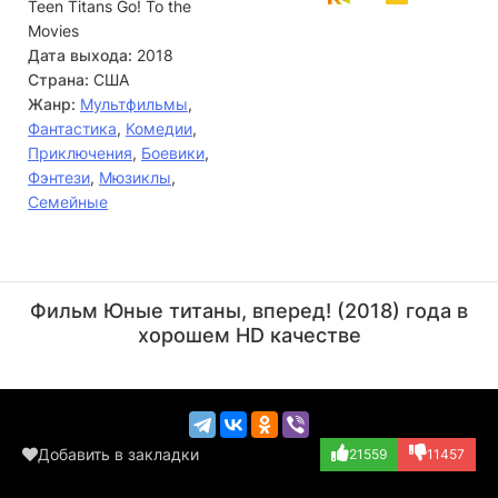
Teen Titans Go! To the
Movies
Дата выхода:
2018
Страна:
США
Жанр:
Мультфильмы
,
Фантастика
,
Комедии
,
Приключения
,
Боевики
,
Фэнтези
,
Мюзиклы
,
Семейные
Фред Таташиор
Стэн Ли
Актёр
Актёр
Фильм Юные титаны, вперед! (2018) года в
(Jor-El / Securi...)
(Stan Lee, озвуч...)
хорошем HD качестве
Добавить в закладки
21559
11457