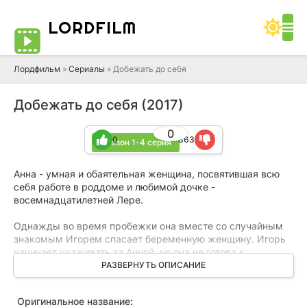
LORD
FILM
Лордфильм
»
Сериалы
» Добежать до себя
Добежать до себя (2017)
0
0
863
1 сезон 1-4 серия
Анна - умная и обаятельная женщина, посвятившая всю
себя работе в роддоме и любимой дочке -
восемнадцатилетней Лере.
Однажды во время пробежки она вместе со случайным
знакомым Игорем спасает беременную женщину. Игорь
начинает ухаживать за Анной, но она не готова к
отношениям и предлагает Игорю остаться друзьями.
РАЗВЕРНУТЬ ОПИСАНИЕ
Неожиданно, с приходом нового главврача Андрея, жизнь
Оригинальное название:
Ани закручивается в такой круговорот, что все начинает