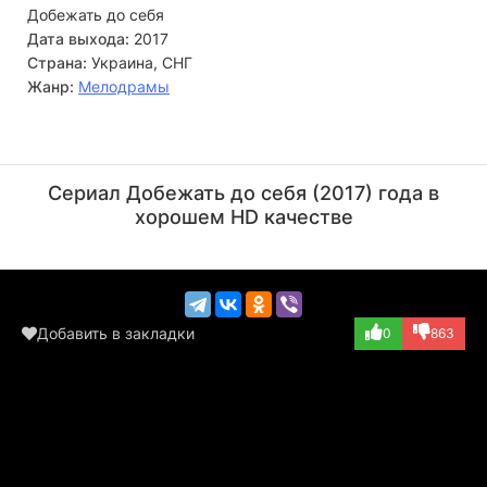
Добежать до себя
стремительно меняться. Ане кажется - вот она любовь! Но
роману опять начинает мешать быт, дочь Лера
Дата выхода:
2017
оказывается беременной, а самое ужасное, Аня попадает
Страна:
Украина, СНГ
в любовный треугольник…
Жанр:
Мелодрамы
Эдуард Флёров
Заза Чантурия
Актёр
Актёр
Сериал Добежать до себя (2017) года в
(Игорь)
(бизнесмен)
хорошем HD качестве
Добавить в закладки
0
863