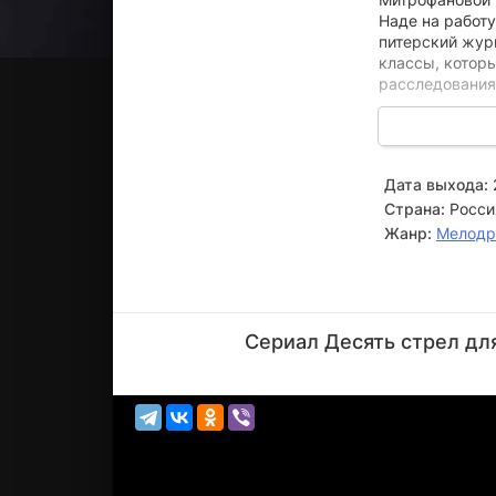
Наде на работ
питерский жур
классы, котор
расследования
Практически о
антикварную кн
получает насле
Дата выхода:
Страна:
Росси
А ещё чуть поз
кем же и почем
Жанр:
Мелод
Игорь
Климов
Сериал Десять стрел дл
Актёр
(отец
Анжелы)