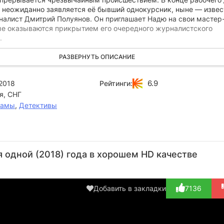
у неожиданно заявляется её бывший однокурсник, ныне — изве
налист Дмитрий Полуянов. Он приглашает Надю на свои мастер
ые оказываются прикрытием его очередного журналистского
.
дновременно пенсионер Сергеев дарит библиотеке дорогую
РАЗВЕРНУТЬ ОПИСАНИЕ
игу, которая волею случая остается у Нади. Затем Надежда вн
дство от отца, которого не знала.
6.9
2018
Рейтинги:
я, СНГ
же за Надей и Димой начинает следить некто неизвестный… Так
у идет охота?
рамы
,
Детективы
Алла
Евгений
Василий
Александр
Се
Малкова
Березовский
Мищенко
Кульков
Пл
я одной (2018) года в хорошем HD качестве
Актёр
Актёр
Актёр
Актёр
А
(Ольга)
(Анатолий
(Пётр
(главврач)
(в
Полуян...)
Маркович)
Добавить в закладки
7136