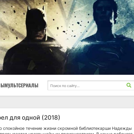
ЛЫ
МУЛЬТСЕРИАЛЫ
рел для одной (2018)
но спокойное течение жизни скромной библиотекарши Надежды
прерывается чрезвычайным происшествием. В конце рабочего 