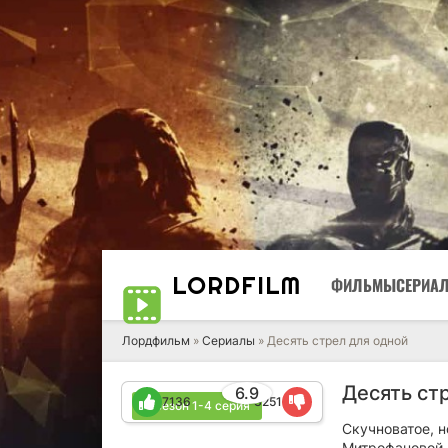
LORD
FILM
ФИЛЬМЫ
СЕРИА
Лордфильм
»
Сериалы
» Десять стрел для одной
Десять ст
6.9
7136
3251
4 сезон 1-4 серия
Скучноватое, 
Митрофановой 