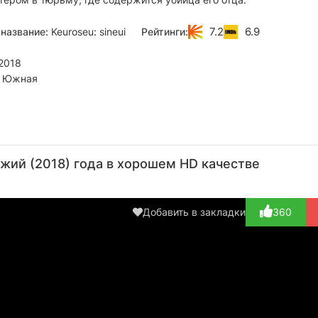
7.2
6.9
название:
Keuroseu: sineui
Рейтинги:
2018
 Южная
У Хён
Чан
Ким
Ю Сын-
К
Гван
Джон-
мок
Б
Актёр
жий (2018) года в хорошем HD качестве
гу
ч
(No Jong-
Актёр
Актёр
il)
(Son
Актёр
(Baek Ji-
А
Yeong-
(Lee Sang-
nam)
(Pa
Добавить в закладки
360
shik)
hoon)
gy