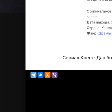
Оригинальное 
seonmul
Дата выхода:
Страна:
Корея
Жанр:
Драмы
Пак
Чин-у
Сериал Крест: Дар бо
Актёр
(Na An-il)