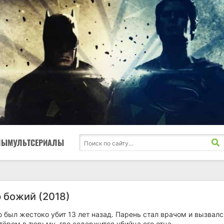
ЛЫ
МУЛЬТСЕРИАЛЫ
р божий (2018)
 был жестоко убит 13 лет назад. Парень стал врачом и вызвалс
тёром в тюрьму, где содержится убийца его отца.