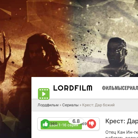
LORD
FILM
ФИЛЬМЫ
СЕРИА
Лордфильм
»
Сериалы
» Крест: Дар божий
Крест: Да
6.8
360
169
1 сезон 1-16 серия
Отец Кан Ин-гю
работать волон