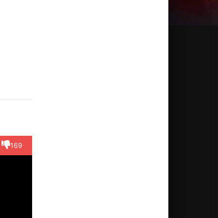
им
Хо Сон-
Чхве
Чон
Чхве
ён-
тхэ
Хи-
Джин-
Джэ-
хун
джин
ги
соп
Актёр
ктёр
(Kim
Актёр
Актёр
Актёр
rk Do-
Hyeong-
(Prison
(Kang
(Public
169
eom)
beom)
nurse)
Dae-soo)
relation...)