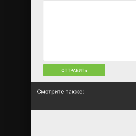
ОТПРАВИТЬ
Смотрите также:
Чикагская
Сто миллионо
печатная машинка
звёзд с неба
2017
2018
8.2
8.2
8