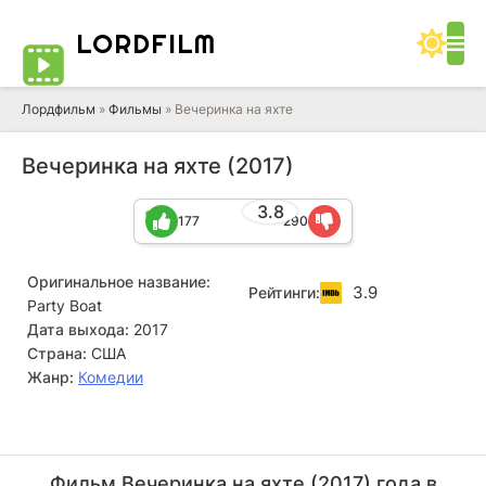
LORD
FILM
Лордфильм
»
Фильмы
» Вечеринка на яхте
Вечеринка на яхте (2017)
3.8
177
290
Оригинальное название:
3.9
Рейтинги:
Party Boat
Дата выхода:
2017
Страна:
США
Жанр:
Комедии
Джей Мор
Сон Ган
Актёр
Актёр
Фильм Вечеринка на яхте (2017) года в