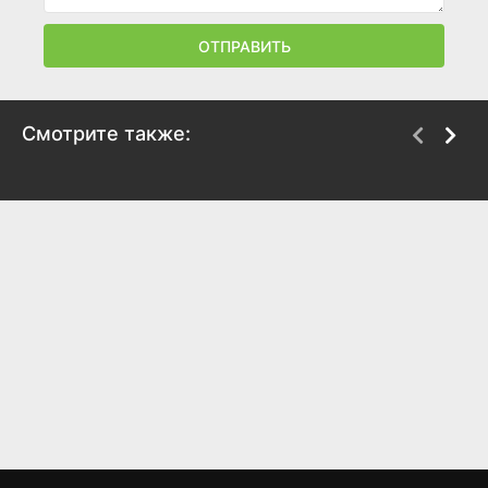
ОТПРАВИТЬ
Смотрите также:
Перерыв
Скунсовая обезьяна
2017
2017
5.1
4.8
2.6