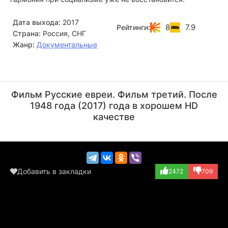
Дата выхода:
2017
8
7.9
Рейтинги:
Страна:
Россия, СНГ
Жанр:
Документальные
Андрей Москвичев
Леонид Парфенов
Актёр
Актёр
Фильм Русские евреи. Фильм третий. После
(Андропов, генер...)
(играет самого с...)
1948 года (2017) года в хорошем HD
качестве
Добавить в закладки
2472
709