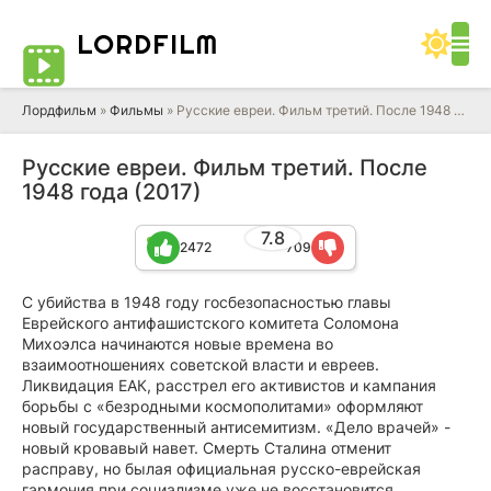
LORD
FILM
Лордфильм
»
Фильмы
» Русские евреи. Фильм третий. После 1948 года
Русские евреи. Фильм третий. После
1948 года (2017)
7.8
2472
709
С убийства в 1948 году госбезопасностью главы
Еврейского антифашистского комитета Соломона
Михоэлса начинаются новые времена во
взаимоотношениях советской власти и евреев.
Ликвидация ЕАК, расстрел его активистов и кампания
борьбы с «безродными космополитами» оформляют
новый государственный антисемитизм. «Дело врачей» -
новый кровавый навет. Смерть Сталина отменит
расправу, но былая официальная русско-еврейская
гармония при социализме уже не восстановится.