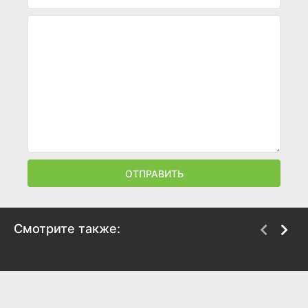
ОТПРАВИТЬ
Смотрите также:
Русские евреи. Фильм
Баллада о
второй. 1918-1948
непобежденном
2017
2017