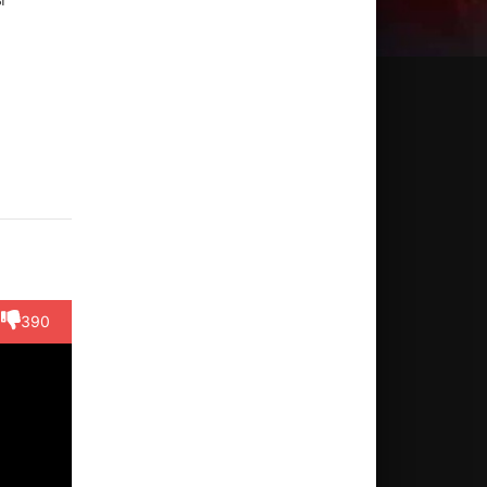
ёка
Эна
Юю
кэда
Фудзита
Макихара
ктёр
Актёр
Актёр
390