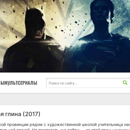
ЛЫ
МУЛЬТСЕРИАЛЫ
я глина (2017)
ской провинции рядом с художественной школой учительница на
тельной глиной. Не пропадать же добру — из этой глины учениц