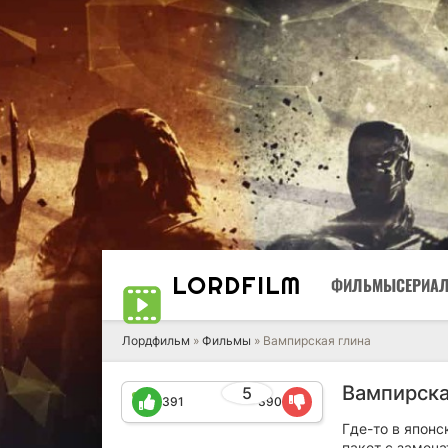
LORD
FILM
ФИЛЬМЫ
СЕРИА
Лордфильм
»
Фильмы
» Вампирская глина
Вампирска
5
391
390
Где-то в япон
пакет с замеча