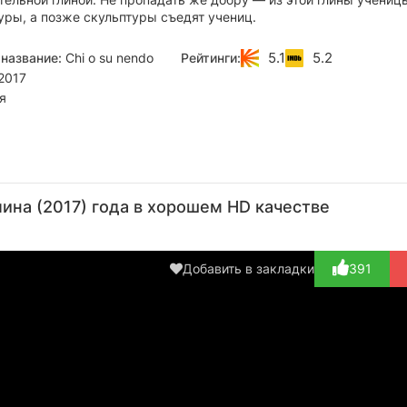
уры, а позже скульптуры съедят учениц.
5.1
5.2
название:
Chi o su nendo
Рейтинги:
2017
я
Асука
Соити
Рё
Момока
К
Куросава
Умэдзава
Синода
Сугимото
Та
ина (2017) года в хорошем HD качестве
Актёр
Режиссёр
Актёр
Актёр
А
Добавить в закладки
391