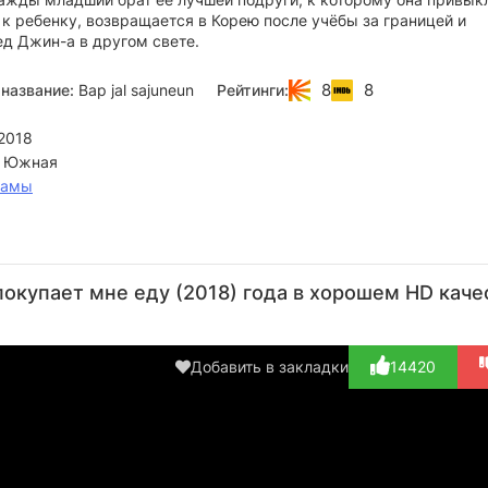
 к ребенку, возвращается в Корею после учёбы за границей и
ед Джин-а в другом свете.
8
8
название:
Bap jal sajuneun
Рейтинги:
2018
 Южная
рамы
Со
Ким
Пак
Чан Со-
К
Джон-
Хак-сон
Хёк-
ён
Дж
покупает мне еду (2018) года в хорошем HD каче
ён
квон
Актёр
Актёр
Актёр
(Cafe
Актёр
(Seo
А
(Jeong
owner)
(Nam Ho-
Gyeong-
Добавить в закладки
14420
Yeong-in)
gyeon)
seon)
Gy
s