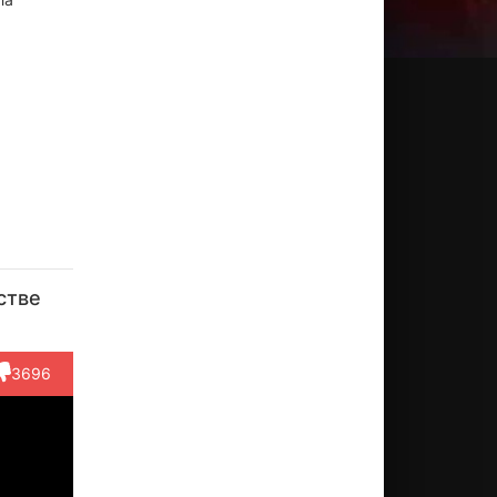
им
Ким
О Ман-
Сон Е-
Ли Хва-
он-
Чхан-
сок
джин
рён
стве
тхэ
ван
Актёр
Актёр
Актёр
ктёр
Актёр
(Yoon
(Yoon Jin-
(Kong
(Jo
(Joon-
Sang-gi)
ah)
Cheol-
3696
eong-
hee's
goo)
hik)
fath...)