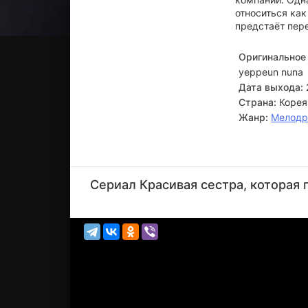
относиться как
предстаёт пер
Оригинальное 
yeppeun nuna
Дата выхода:
Страна:
Корея
Жанр:
Мелод
Киль
Хэ-ён
Сериал Красивая сестра, которая 
Актёр
(Kim Mi-
yeon)