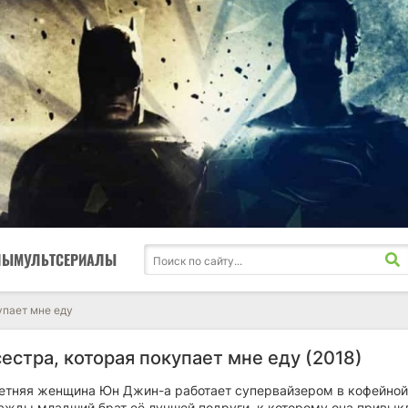
ЛЫ
МУЛЬТСЕРИАЛЫ
упает мне еду
естра, которая покупает мне еду (2018)
етняя женщина Юн Джин-а работает супервайзером в кофейной
ажды младший брат её лучшей подруги, к которому она привык