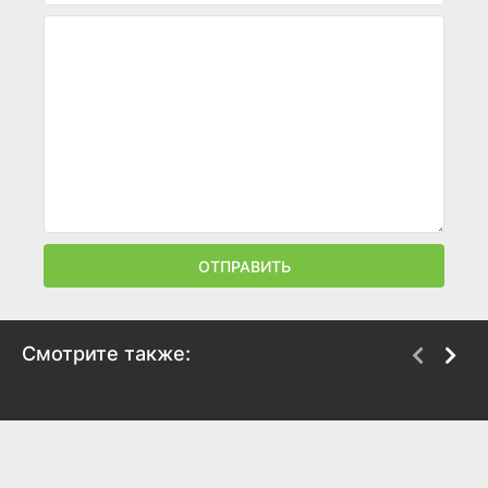
ОТПРАВИТЬ
Смотрите также:
Замкнутый босс
Муж на 100 дней
2017
2018
7.5
7.1
8.1
7.8