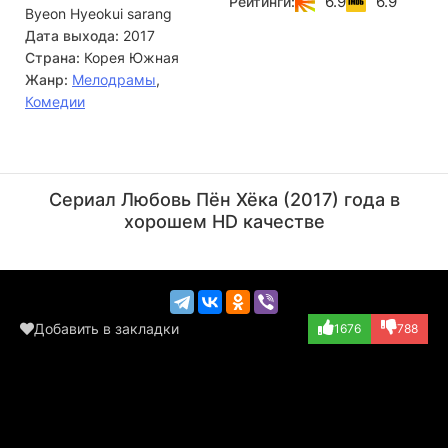
6.9
6.9
Рейтинги:
Byeon Hyeokui sarang
концами. Тем не менее Пэу Чун жизнерадостна и
справедлива, однако жизнь девушки меняется, когда она
Дата выхода:
2017
встречает Пён Хёка.
Страна:
Корея Южная
Жанр:
Мелодрамы
,
Комедии
Ким Ги-чхон
Чон Бэ-су
Актёр
Актёр
Сериал Любовь Пён Хёка (2017) года в
(Cleaning servic...)
(Baek Joon's fat...)
хорошем HD качестве
Добавить в закладки
1676
788