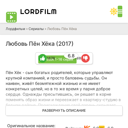
LORD
FILM
Лордфильм
»
Сериалы
» Любовь Пён Хёка
Любовь Пён Хёка (2017)
6.8
1676
788
1 сезон 1-16 серия
Пён Хёк - сын богатых родителей, которые управляют
крупной компанией, и просто баловень судьбы. Он
наивен, живёт безмятежной жизнью и не имеет
конкретных целей, но в то же время у парня доброе
сердце. Однажды пресытившись, он решает в корне
поменять образ жизни и переезжает в квартиру-студию в
бедном районе. Происхождение своё парень скрывает.
РАЗВЕРНУТЬ ОПИСАНИЕ
Пэк Чун живёт в том же районе. Она окончила хороший
университет, но не смогла устроиться в компанию и пока
Оригинальное название:
занимается подработками, чтобы сводить концы с