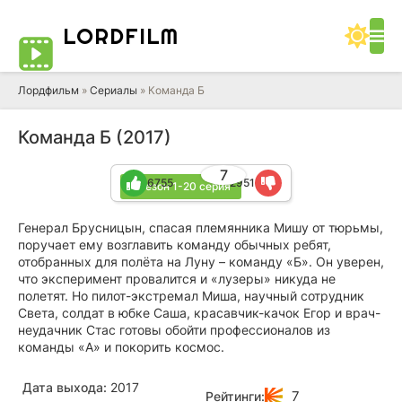
LORD
FILM
Лордфильм
»
Сериалы
» Команда Б
Команда Б (2017)
7
6755
2951
1 сезон 1-20 серия
Генерал Брусницын, спасая племянника Мишу от тюрьмы,
поручает ему возглавить команду обычных ребят,
отобранных для полёта на Луну – команду «Б». Он уверен,
что эксперимент провалится и «лузеры» никуда не
полетят. Но пилот-экстремал Миша, научный сотрудник
Света, солдат в юбке Саша, красавчик-качок Егор и врач-
неудачник Стас готовы обойти профессионалов из
команды «А» и покорить космос.
Дата выхода:
2017
7
Рейтинги: