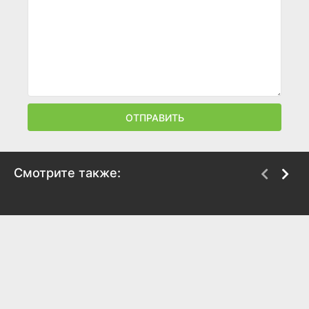
ОТПРАВИТЬ
Смотрите также:
Вы все меня бесите
Вечный отпуск
2017
2016
7.4
6.5
7.1
6.2