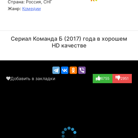
Страна:
Россия, СНГ
Жанр:
Комедии
Ян Цапник
Борис Щербаков
Актёр
Актёр
Сериал Команда Б (2017) года в хорошем
(Мороз, подполко...)
HD качестве
Добавить в закладки
6755
2951