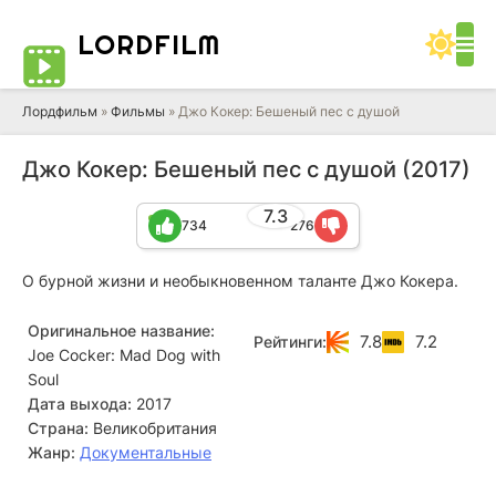
LORD
FILM
Лордфильм
»
Фильмы
» Джо Кокер: Бешеный пес с душой
Джо Кокер: Бешеный пес с душой (2017)
7.3
734
276
О бурной жизни и необыкновенном таланте Джо Кокера.
Оригинальное название:
7.8
7.2
Рейтинги:
Joe Cocker: Mad Dog with
Soul
Дата выхода:
2017
Страна:
Великобритания
Жанр:
Документальные