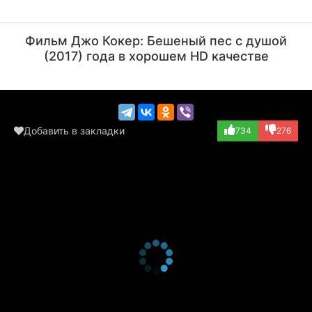
Пол Маккартни
Джордж Харрисон
Актёр
Актёр
Фильм Джо Кокер: Бешеный пес с душой
(играет самого с...)
(играет самого с...)
(2017) года в хорошем HD качестве
Добавить в закладки
734
276