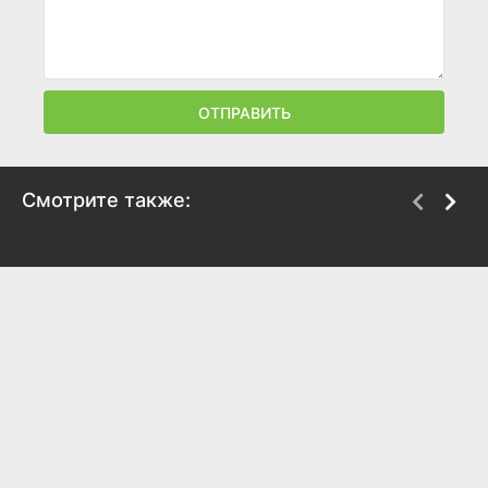
ОТПРАВИТЬ
Смотрите также:
Black Sabbath:
Фатальный пожар на
Последний концерт
Титанике
2017
2017
7.7
7.4
7