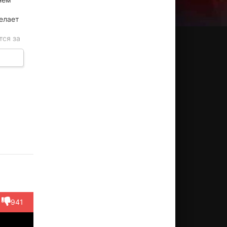
елает
тся за
ан
Ши Кэ
Пэн
Ли
Чжоу
синь
Цзин
Мэннань
Мэйцзу
Актёр
ктёр
(Attorney
Актёр
Актёр
Актёр
ian)
Hao)
(Lily)
(Lieutenant
(Wen)
Wang)
941