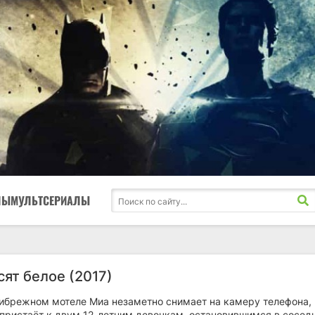
ЛЫ
МУЛЬТСЕРИАЛЫ
сят белое (2017)
ибрежном мотеле Миа незаметно снимает на камеру телефона, 
й пристаёт к двум 12-летним девочкам, остановившимся в сосед