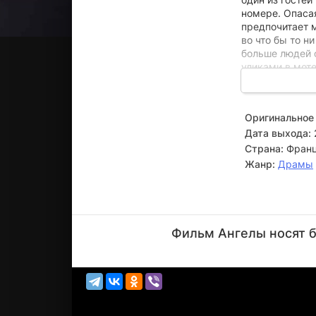
номере. Опасая
предпочитает м
во что бы то н
больше людей с
уликами в моте
которой тем в
видеозаписью.
Оригинальное 
Дата выхода:
Страна:
Франц
Жанр:
Драмы
Гэн Лэ
Актёр
Фильм Ангелы носят б
(Meng
Tao)