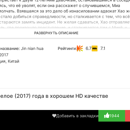
сь, что её уволят, если она расскажет о случившемся, Миа
олчать. Взявшаяся за это дело об изнасиловании адвокат Хао ж
и стало добиться справедливости, но сталкивается с тем, что всё
тараются замять инцидент. Не желая сдаваться, Хао отправляе
ль, где произошло преступление, и сталкивается там с Мией, у
ременем вызревает план, как распорядиться имеющейся у неё
РАЗВЕРНУТЬ ОПИСАНИЕ
6.7
7.1
название:
Jin nian hua
Рейтинги:
2017
ия, Китай
Бамбу
Вики
Лю
Вивиан
В
Чэнь
Чэнь
Вэйвэй
Цюй
Юэ
елое (2017) года в хорошем HD качестве
Актёр
Актёр
Актёр
Режиссёр
А
(Motel
(Mia (в
(Wen's
(J
manager)
титрах:...)
mother)
Добавить в закладки
1944