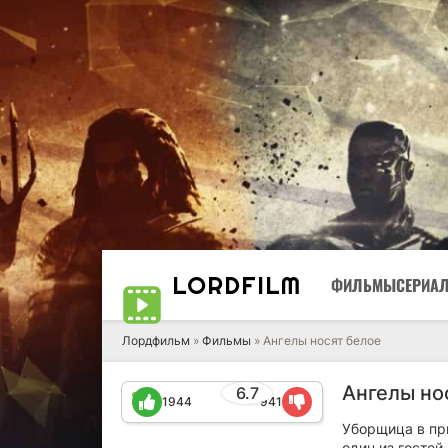
LORD
FILM
ФИЛЬМЫ
СЕРИА
Лордфильм
»
Фильмы
» Ангелы носят белое
Ангелы но
6.7
1944
941
Уборщица в пр
один из госте